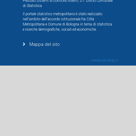
Presidio sistemi di controllo interni, U.I. Ufficio Comunale
di Statistica
Il portale statistico metropolitano è stato realizzato
nell'ambito dell'accordo istituzionale fra Città
Metropolitana e Comune di Bologna in tema di statistica
e ricerche demografiche, sociali ed economiche.
Mappa del sito
webdesign
dsign.it