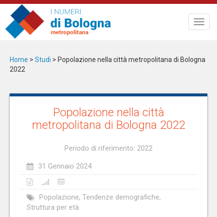
Salta
al
Toggl
contenuto
navig
principale
Home
>
Studi
>
Popolazione nella città metropolitana di Bologna
2022
Popolazione nella città
metropolitana di Bologna 2022
Periodo di riferimento: 2022
31 Gennaio 2024
Popolazione, Tendenze demografiche,
Struttura per età