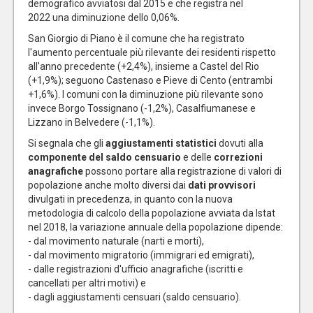
demografico avviatosi dal 2015 e che registra nel
2022 una diminuzione dello 0,06%.
San Giorgio di Piano è il comune che ha registrato
l'aumento percentuale più rilevante dei residenti rispetto
all'anno precedente (+2,4%), insieme a Castel del Rio
(+1,9%); seguono Castenaso e Pieve di Cento (entrambi
+1,6%). I comuni con la diminuzione più rilevante sono
invece Borgo Tossignano (-1,2%), Casalfiumanese e
Lizzano in Belvedere (-1,1%).
Si segnala che gli
aggiustamenti statistici
dovuti alla
componente del saldo censuario
e delle
correzioni
anagrafiche
possono portare alla registrazione di valori di
popolazione anche molto diversi dai
dati provvisori
divulgati in precedenza, in quanto con la nuova
metodologia di calcolo della popolazione avviata da Istat
nel 2018, la variazione annuale della popolazione dipende:
- dal movimento naturale (narti e morti),
- dal movimento migratorio (immigrari ed emigrati),
- dalle registrazioni d'ufficio anagrafiche (iscritti e
cancellati per altri motivi) e
- dagli aggiustamenti censuari (saldo censuario).