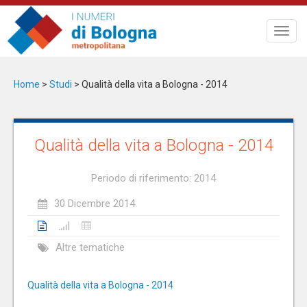
Salta
al
Toggl
contenuto
navig
principale
Home
>
Studi
>
Qualità della vita a Bologna - 2014
Qualità della vita a Bologna - 2014
Periodo di riferimento: 2014
30 Dicembre 2014
Altre tematiche
Qualità della vita a Bologna - 2014