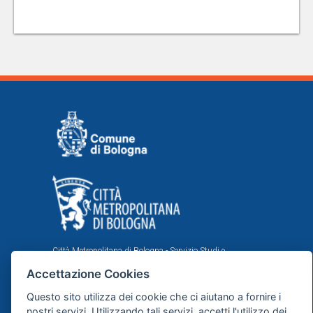
Città Metropolitana di Bologna - Servizio Studi e
Statistica per la programmazione strategica
Accettazione Cookies
Comune di Bologna - Area Programmazione, Statistica e
Presidio sistemi di controllo interni, U.I. Ufficio Comunale
Questo sito utilizza dei cookie che ci aiutano a fornire i
di Statistica
nostri servizi. Utilizzando tali servizi, accetti l'utilizzo dei