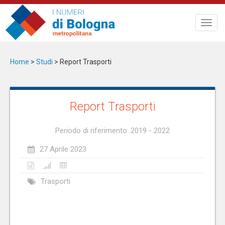
Salta
al
Toggl
contenuto
navig
principale
Home
>
Studi
>
Report Trasporti
Report Trasporti
Periodo di riferimento: 2019 - 2022
27 Aprile 2023
Trasporti