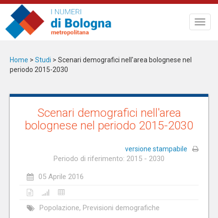
Salta
al
Toggl
contenuto
navig
principale
Home
>
Studi
>
Scenari demografici nell'area bolognese nel
periodo 2015-2030
Scenari demografici nell'area
bolognese nel periodo 2015-2030
versione stampabile
Periodo di riferimento: 2015 - 2030
05 Aprile 2016
Popolazione, Previsioni demografiche