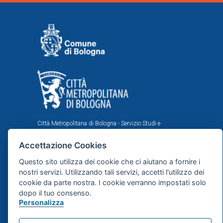
Città Metropolitana di Bologna - Servizio Studi e
Statistica per la programmazione strategica
Accettazione Cookies
Comune di Bologna - Area Programmazione, Statistica e
Presidio sistemi di controllo interni, U.I. Ufficio Comunale
Questo sito utilizza dei cookie che ci aiutano a fornire i
di Statistica
nostri servizi. Utilizzando tali servizi, accetti l'utilizzo dei
Il portale statistico metropolitano è stato realizzato
cookie da parte nostra. I cookie verranno impostati solo
nell'ambito dell'accordo istituzionale fra Città
dopo il tuo consenso.
Metropolitana e Comune di Bologna in tema di statistica
e ricerche demografiche, sociali ed economiche.
Personalizza