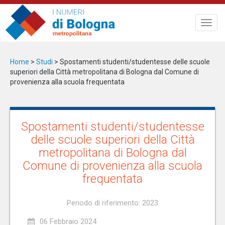
Salta
al
Toggl
contenuto
navig
principale
Home
>
Studi
>
Spostamenti studenti/studentesse delle scuole
superiori della Città metropolitana di Bologna dal Comune di
provenienza alla scuola frequentata
Spostamenti studenti/studentesse
delle scuole superiori della Città
metropolitana di Bologna dal
Comune di provenienza alla scuola
frequentata
Periodo di riferimento: 2023
06 Febbraio 2024