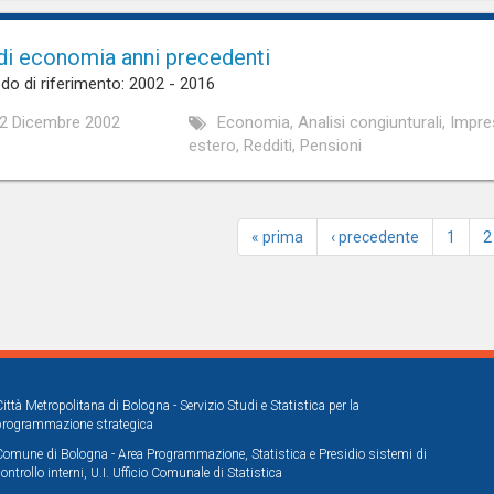
di economia anni precedenti
do di riferimento: 2002 - 2016
2 Dicembre 2002
Economia, Analisi congiunturali, Imp
estero, Redditi, Pensioni
« prima
‹ precedente
1
2
Città Metropolitana di Bologna - Servizio Studi e Statistica per la
programmazione strategica
Comune di Bologna - Area Programmazione, Statistica e Presidio sistemi di
controllo interni, U.I. Ufficio Comunale di Statistica