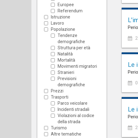
Europee
Referendum
Istruzione
L'im
Lavoro
Perio
Popolazione
Tendenze
2
demografiche
Struttura per età
Natalità
Mortalità
Le 
Movimenti migratori
Perio
Stranieri
Previsioni
0
demografiche
Prezzi
Trasporti
Parco veicolare
Le 
Incidenti stradali
Violazioni al codice
Perio
della strada
2
Turismo
Altre tematiche