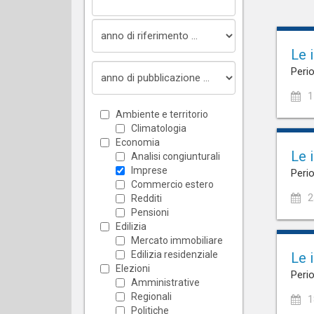
Le 
Perio
1
Ambiente e territorio
Climatologia
Economia
Le 
Analisi congiunturali
Imprese
Perio
Commercio estero
2
Redditi
Pensioni
Edilizia
Mercato immobiliare
Edilizia residenziale
Le 
Elezioni
Perio
Amministrative
Regionali
1
Politiche