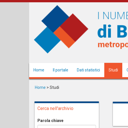
Salta
al
contenuto
principale
Home
Il portale
Dati statistici
Studi
Home
>
Studi
Cerca nell'archivio
Parola chiave