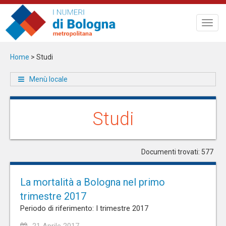
Salta
al
Toggl
contenuto
navig
principale
Home
>
Studi
Menù locale
Studi
Documenti trovati: 577
La mortalità a Bologna nel primo
trimestre 2017
Periodo di riferimento: I trimestre 2017