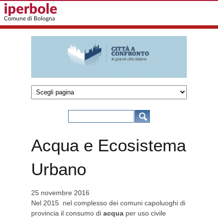
Salta al contenuto principale
iperbole
Comune di Bologna
Città a
confronto
Form di ricerca
Cerca
- Comune
Acqua e Ecosistema
di
Urbano
Bologna
25 novembre 2016
Nel 2015 nel complesso dei comuni capoluoghi di
provincia il consumo di
acqua
per uso civile