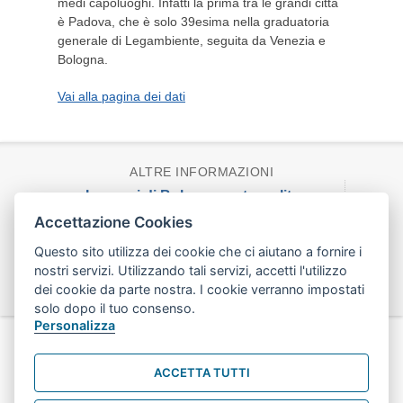
medi capoluoghi. Infatti la prima tra le grandi città
è Padova, che è solo 39esima nella graduatoria
generale di Legambiente, seguita da Venezia e
Bologna.
Vai alla pagina dei dati
ALTRE INFORMAZIONI
I numeri di Bologna metropolitana
Accettazione Cookies
noibologna
Questo sito utilizza dei cookie che ci aiutano a fornire i
Una città e suoi quartieri
nostri servizi. Utilizzando tali servizi, accetti l'utilizzo
dei cookie da parte nostra. I cookie verranno impostati
Credits
solo dopo il tuo consenso.
Personalizza
Copyright 2013 - Area Programmazione Controlli e Statistica
- piazza Liber Paradisus, 10 - 40129 Bologna
ACCETTA TUTTI
TEL. 051/2193456 - FAX 051/2195700
AreaProgrammazione@comune.bologna.it
-