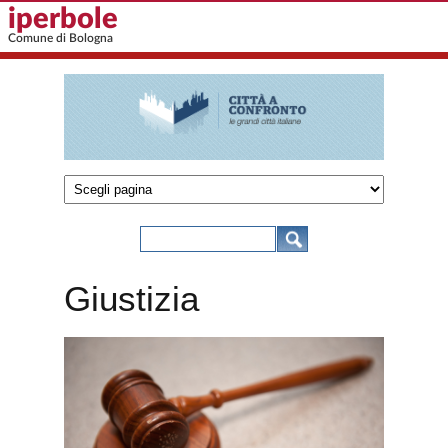
Salta al contenuto principale
iperbole
Comune di Bologna
Città a
confronto
Form di ricerca
Cerca
- Comune
Giustizia
di
Bologna