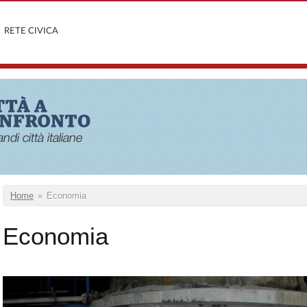
RETE CIVICA
o
e
Tu sei qui
Home
»
Economia
Economia
lavoro3_700.jpg