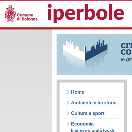
Salta al contenuto principale
iperbole
Città a
confront
- Comun
di
Home
Ambiente e territorio
Bologna
Cultura e sport
Economia
Imprese e unità locali