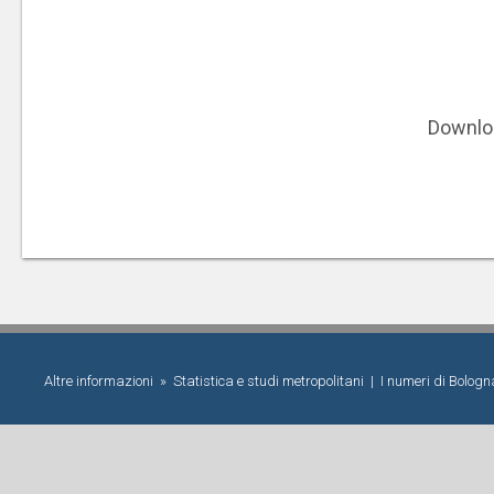
Downlo
Altre informazioni »
Statistica e studi metropolitani
|
I numeri di Bolog