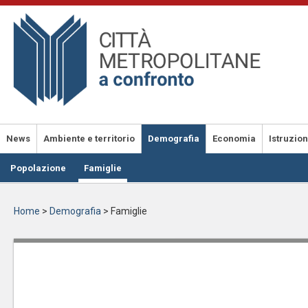
Salta
al
contenuto
principale
News
Ambiente e territorio
Demografia
Economia
Istruzio
Popolazione
Famiglie
Home
>
Demografia
>
Famiglie