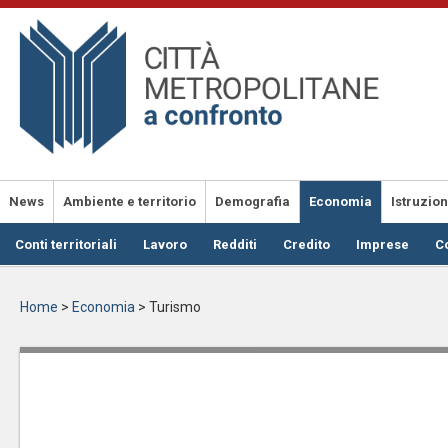
Salta
al
contenuto
principale
News
Ambiente e territorio
Demografia
Economia
Istruzio
Conti territoriali
Lavoro
Redditi
Credito
Imprese
C
Home
>
Economia
>
Turismo