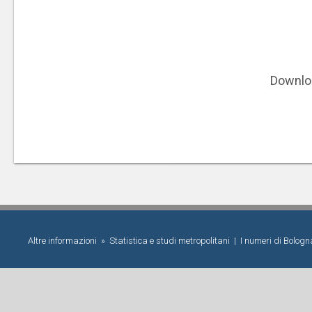
Downlo
Altre informazioni »
Statistica e studi metropolitani
|
I numeri di Bolog