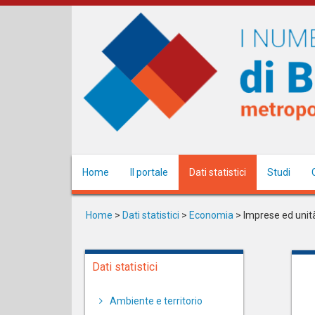
Salta
al
contenuto
principale
Home
Il portale
Dati statistici
Studi
Home
>
Dati statistici
>
Economia
>
Imprese ed unità
Dati statistici
Ambiente e territorio