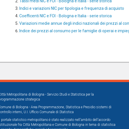
Tassi medi NIC e FOI - Bologna e Italia - serie storica
Indici e variazioni NIC per tipologia e frequenza di acquisto
Coefficenti NIC e FOI - Bologna e Italia - serie storica
Variazioni medie annue degli indici nazionali dei prezzi al co
Indice dei prezzi al consumo per le famiglie di operai e impie
Città Metropolitana di Bologna - Servizio Studi e Statistica per la
programmazione strategica
Comune di Bologna - Area Programmazione, Statistica e Presidio sistemi di
controllo interni, U.I. Ufficio Comunale di Statistica
Il portale statistico metropolitano è stato realizzato nell'ambito dell'accordo
istituzionale fra Città Metropolitana e Comune di Bologna in tema di statistica