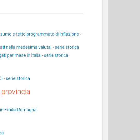
onsumo e tetto programmato di inflazione -
cati nella medesima valuta. - serie storica
ti per mese in Italia - serie storica
I - serie storica
provincia
ia in Emilia Romagna
ca