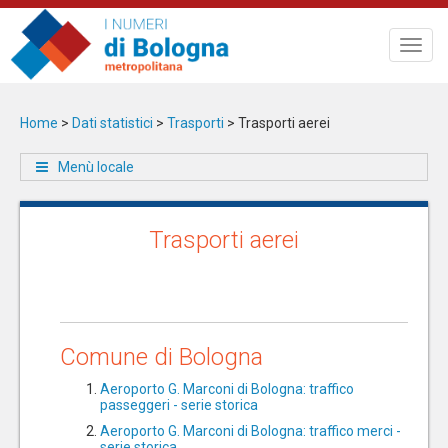
Salta
al
Toggl
contenuto
navig
principale
Home
>
Dati statistici
>
Trasporti
>
Trasporti aerei
Menù locale
Trasporti aerei
Comune di Bologna
Aeroporto G. Marconi di Bologna: traffico
passeggeri - serie storica
Aeroporto G. Marconi di Bologna: traffico merci -
serie storica