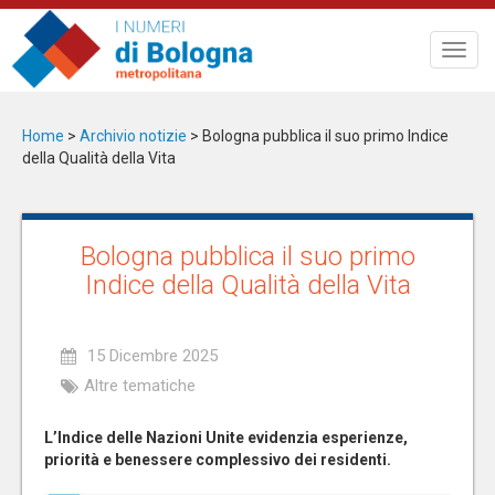
Salta
al
Toggl
contenuto
navig
principale
Home
>
Archivio notizie
>
Bologna pubblica il suo primo Indice
della Qualità della Vita
Bologna pubblica il suo primo
Indice della Qualità della Vita
15 Dicembre 2025
Altre tematiche
L’Indice delle Nazioni Unite evidenzia esperienze,
priorità e benessere complessivo dei residenti.