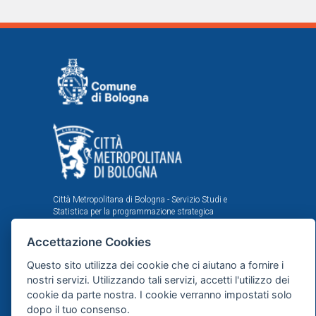
Città Metropolitana di Bologna - Servizio Studi e
Statistica per la programmazione strategica
Comune di Bologna - Area Programmazione, Statistica e
Accettazione Cookies
Presidio sistemi di controllo interni, U.I. Ufficio Comunale
di Statistica
Questo sito utilizza dei cookie che ci aiutano a fornire i
Il portale statistico metropolitano è stato realizzato
nostri servizi. Utilizzando tali servizi, accetti l'utilizzo dei
nell'ambito dell'accordo istituzionale fra Città
cookie da parte nostra. I cookie verranno impostati solo
Metropolitana e Comune di Bologna in tema di statistica
dopo il tuo consenso.
e ricerche demografiche, sociali ed economiche.