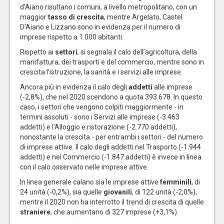
d’Aiano risultano i comuni, a livello metropolitano, con un
maggior
tasso di crescita
, mentre Argelato, Castel
D'Aiano e Lizzano sono in evidenza per il numero di
imprese rispetto a 1.000 abitanti.
Rispetto ai
settori
, si segnala il calo dell’agricoltura, della
manifattura, dei trasporti e del commercio, mentre sono in
crescita l’istruzione, la sanità e i servizi alle imprese.
Ancora più in evidenza il calo degli
addetti
alle imprese
(-2,8%), che nel 2020 scendono a quota 393.678. In questo
caso, i settori che vengono colpiti maggiormente - in
termini assoluti - sono i Servizi alle imprese (-3.463
addetti) e l'Alloggio e ristorazione (-2.770 addetti),
nonostante la crescita - per entrambi i settori - del numero
di imprese attive. Il calo degli addetti nel Trasporto (-1.944
addetti) e nel Commercio (-1.847 addetti) è invece in linea
con il calo osservato nelle imprese attive.
In linea generale calano sia le imprese attive
femminili
, di
24 unità (-0,2%), sia quelle
giovanili
, di 122 unità (-2,0%);
mentre il 2020 non ha interrotto il trend di crescita di quelle
straniere
, che aumentano di 327 imprese (+3,1%).