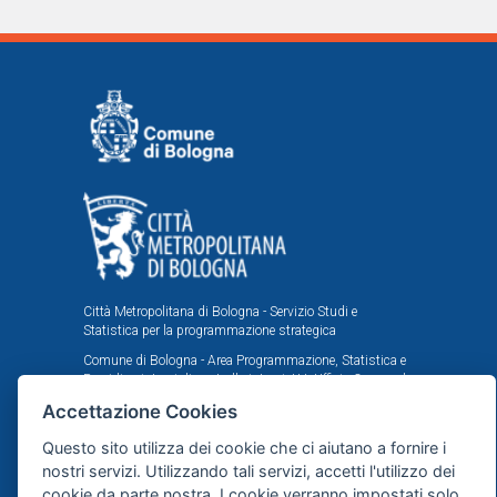
Città Metropolitana di Bologna - Servizio Studi e
Statistica per la programmazione strategica
Comune di Bologna - Area Programmazione, Statistica e
Presidio sistemi di controllo interni, U.I. Ufficio Comunale
di Statistica
Accettazione Cookies
Il portale statistico metropolitano è stato realizzato
Questo sito utilizza dei cookie che ci aiutano a fornire i
nell'ambito dell'accordo istituzionale fra Città
Metropolitana e Comune di Bologna in tema di statistica
nostri servizi. Utilizzando tali servizi, accetti l'utilizzo dei
e ricerche demografiche, sociali ed economiche.
cookie da parte nostra. I cookie verranno impostati solo