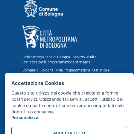
Città Metropolitana di Bologna - Servizio Studi e
Statistica per la programmazione strategica
Comune di Bologna - Area Programmazione, Statistica e
Presidio sistemi di controllo interni, U.I. Ufficio Comunale
di Statistica
Accettazione Cookies
Il portale statistico metropolitano è stato realizzato
Questo sito utilizza dei cookie che ci aiutano a fornire i
nell'ambito dell'accordo istituzionale fra Città
nostri servizi. Utilizzando tali servizi, accetti l'utilizzo dei
Metropolitana e Comune di Bologna in tema di statistica
e ricerche demografiche, sociali ed economiche.
cookie da parte nostra. I cookie verranno impostati solo
dopo il tuo consenso.
Personalizza
Mappa del sito
ACCETTA TUTTI