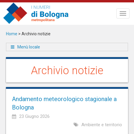
Salta
al
Toggl
contenuto
navig
principale
Home
>
Archivio notizie
Menù locale
Archivio notizie
Andamento meteorologico stagionale a
Bologna
23 Giugno 2026
Ambiente e territorio