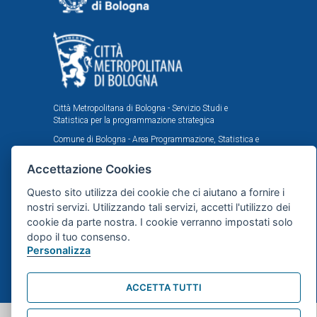
Città Metropolitana di Bologna - Servizio Studi e
Statistica per la programmazione strategica
Comune di Bologna - Area Programmazione, Statistica e
Presidio sistemi di controllo interni, U.I. Ufficio Comunale
di Statistica
Accettazione Cookies
Il portale statistico metropolitano è stato realizzato
Questo sito utilizza dei cookie che ci aiutano a fornire i
nell'ambito dell'accordo istituzionale fra Città
nostri servizi. Utilizzando tali servizi, accetti l'utilizzo dei
Metropolitana e Comune di Bologna in tema di statistica
e ricerche demografiche, sociali ed economiche.
cookie da parte nostra. I cookie verranno impostati solo
dopo il tuo consenso.
Personalizza
Mappa del sito
ACCETTA TUTTI
webdesign
dsign.it