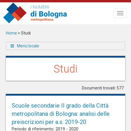
Salta
al
Toggl
contenuto
navig
principale
Home
>
Studi
Menù locale
Studi
Documenti trovati: 577
Scuole secondarie II grado della Città
metropolitana di Bologna: analisi delle
preiscrizioni per a.s. 2019-20
Periodo di riferimento: 2019 - 2020