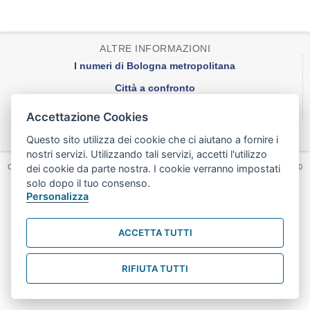
ALTRE INFORMAZIONI
I numeri di Bologna metropolitana
Città a confronto
Una città e i suoi quartieri
Accettazione Cookies
Credits
Questo sito utilizza dei cookie che ci aiutano a fornire i
nostri servizi. Utilizzando tali servizi, accetti l'utilizzo
dei cookie da parte nostra. I cookie verranno impostati
Copyright 2014 - Area Programmazione Controlli e Statistica- piazza Liber Paradisus, 10
- 40129 Bologna
solo dopo il tuo consenso.
Tel. 051/2193456 - Fax 051/2195700
Personalizza
AreaProgrammazione@comune.bologna.it
-
ACCETTA TUTTI
RIFIUTA TUTTI