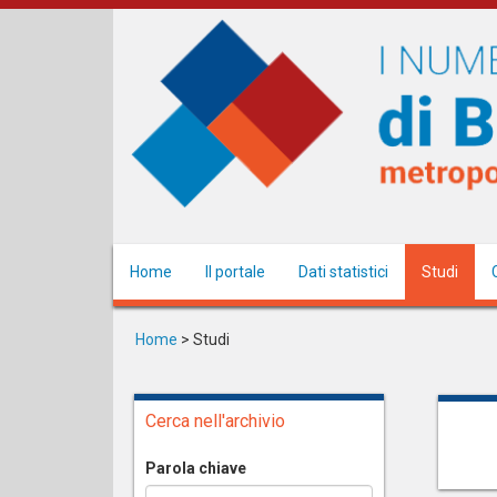
Salta
al
contenuto
principale
Home
Il portale
Dati statistici
Studi
Home
>
Studi
Cerca nell'archivio
Parola chiave