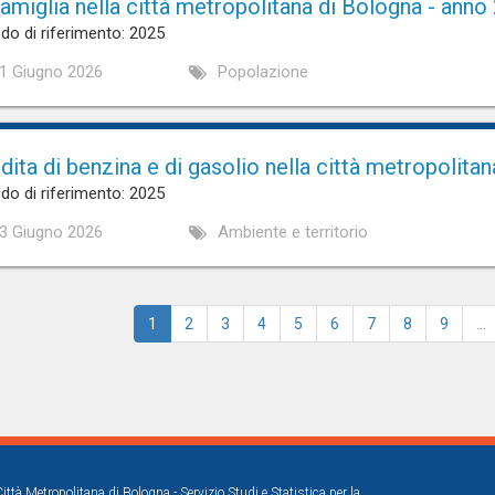
famiglia nella città metropolitana di Bologna - anno
do di riferimento: 2025
1 Giugno 2026
Popolazione
dita di benzina e di gasolio nella città metropolita
do di riferimento: 2025
3 Giugno 2026
Ambiente e territorio
1
2
3
4
5
6
7
8
9
…
Città Metropolitana di Bologna - Servizio Studi e Statistica per la