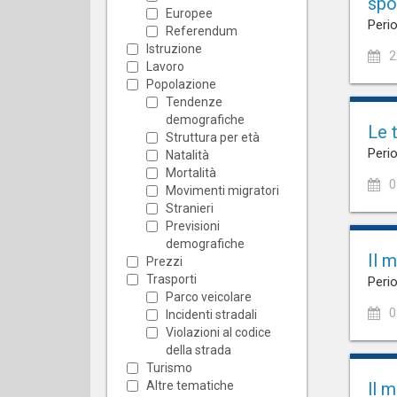
spo
Europee
Perio
Referendum
Istruzione
2
Lavoro
Popolazione
Tendenze
demografiche
Le 
Struttura per età
Perio
Natalità
Mortalità
0
Movimenti migratori
Stranieri
Previsioni
demografiche
Il 
Prezzi
Trasporti
Perio
Parco veicolare
0
Incidenti stradali
Violazioni al codice
della strada
Turismo
Altre tematiche
ll 