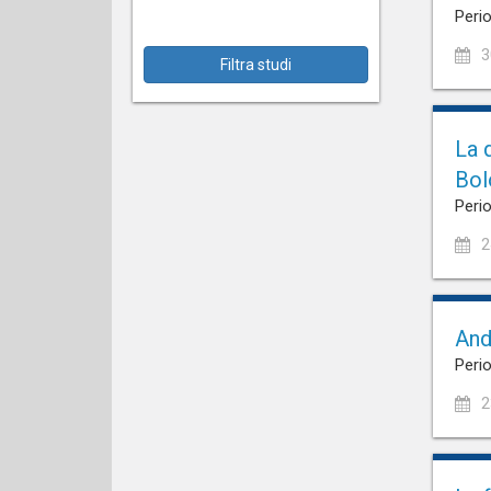
Perio
3
Filtra studi
La 
Bol
Perio
2
And
Perio
2