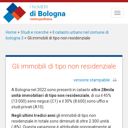
Salta
al
Toggl
contenuto
navig
principale
Home
>
Studi e ricerche
>
Il catasto urbano nel comune di
bologna 3
> Gli immobili di tipo non residenziale
Gli immobili di tipo non residenziale
versione stampabile
A Bologna nel 2022 sono presenti in catasto
oltre 28mila
unità immobiliari di tipo non residenziale
, di cui il 45%
(13.000) sono negozi (C1) e il 30% (8.600) sono uffici e
studi privati (A10).
Negli ultimi tredici anni
gli immobili di tipo non
residenziale in totale sono diminuiti di oltre 2.300 unità
(-8%). Questa variazione è attribuibile principalmente al