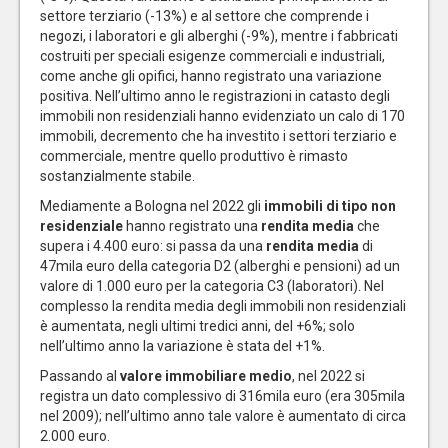
settore terziario (-13%) e al settore che comprende i
negozi, i laboratori e gli alberghi (-9%), mentre i fabbricati
costruiti per speciali esigenze commerciali e industriali,
come anche gli opifici, hanno registrato una variazione
positiva. Nell’ultimo anno le registrazioni in catasto degli
immobili non residenziali hanno evidenziato un calo di 170
immobili, decremento che ha investito i settori terziario e
commerciale, mentre quello produttivo è rimasto
sostanzialmente stabile.
Mediamente a Bologna nel 2022 gli
immobili di tipo non
residenziale
hanno registrato una
rendita
media
che
supera i 4.400 euro: si passa da una
rendita media
di
47mila euro della categoria D2 (alberghi e pensioni) ad un
valore di 1.000 euro per la categoria C3 (laboratori). Nel
complesso la rendita media degli immobili non residenziali
è aumentata, negli ultimi tredici anni, del +6%; solo
nell’ultimo anno la variazione è stata del +1%.
Passando al
valore immobiliare medio
, nel 2022 si
registra un dato complessivo di 316mila euro (era 305mila
nel 2009); nell’ultimo anno tale valore è aumentato di circa
2.000 euro.