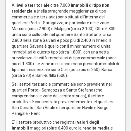
A
livello territoriale
oltre 7.000
immobili di tipo non
residenziale
(nella stragrande maggioranza di tipo
commerciale e terziario) sono situati all’interno del
quartiere Porto - Saragozza, in particolare nelle zone
Marconi (circa 2.900) e Malpighi (circa 2.100). Oltre 6.800
unità sono collocate nel quartiere Santo Stefano: circa
2.800 nella zona Galvani e poco più di 2.400 in Irnerio. Il
quartiere Savena è quello con il minor numero di unità
immobiliari di questo tipo (circa 1.800), con una netta
prevalenza di unità immobiliari di tipo commerciale (poco
più di 1.300). Le zone in cui sono meno presenti immobili di
tipo non residenziale sono Colli (poco più di 250), Barca
(circa 570) e San Ruffillo (600).
Se i settori terziario e commerciale sono prevalenti nei
quartieri Porto - Saragozza e Santo Stefano (che
comprendono le zone del centro storico), il settore
produttivo è concentrato prevalentemente nel quartiere
San Donato - San Vitale e nei quartieri Navile e Borgo
Panigale - Reno.
E’ il settore produttivo che registra i
valori degli
immobili
maggiori (oltre 6.400 euro la
rendita media
e