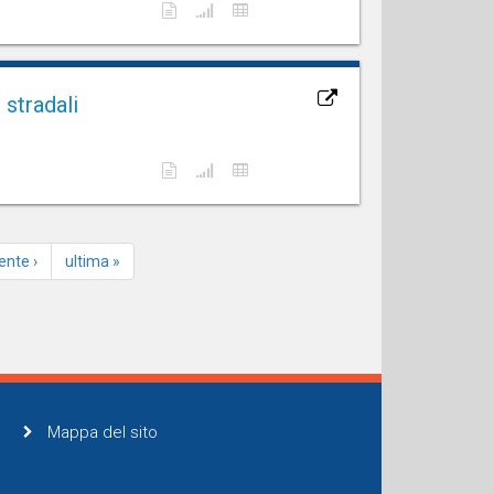
 stradali
ente ›
ultima »
Mappa del sito