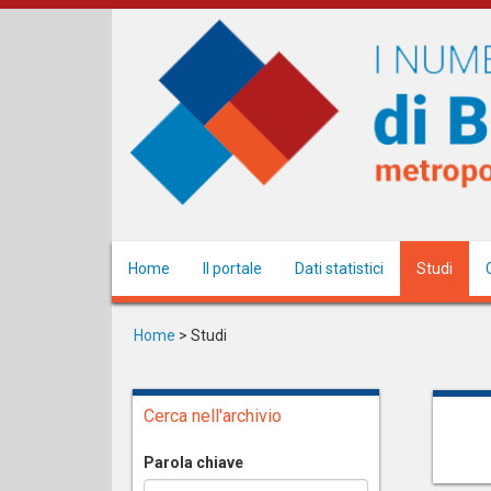
Salta
al
contenuto
principale
Home
Il portale
Dati statistici
Studi
Home
>
Studi
Cerca nell'archivio
Parola chiave