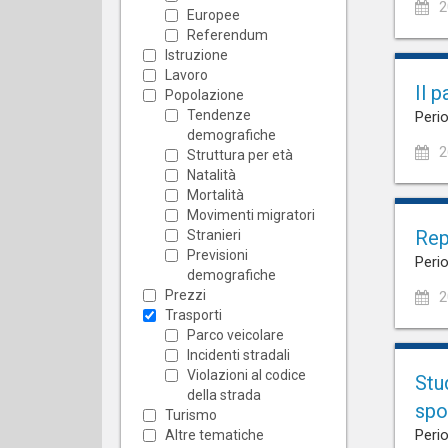
2
Europee
Referendum
Istruzione
Lavoro
Il 
Popolazione
Tendenze
Perio
demografiche
2
Struttura per età
Natalità
Mortalità
Movimenti migratori
Rep
Stranieri
Previsioni
Perio
demografiche
Prezzi
2
Trasporti
Parco veicolare
Incidenti stradali
Violazioni al codice
Stu
della strada
spo
Turismo
Perio
Altre tematiche