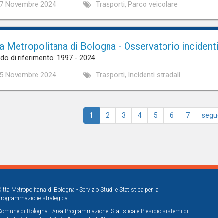
7 Novembre 2024
Trasporti, Parco veicolare
ta Metropolitana di Bologna - Osservatorio incidenti
do di riferimento: 1997 - 2024
5 Novembre 2024
Trasporti, Incidenti stradali
1
2
3
4
5
6
7
segu
Città Metropolitana di Bologna - Servizio Studi e Statistica per la
programmazione strategica
Comune di Bologna - Area Programmazione, Statistica e Presidio sistemi di