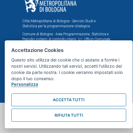
Città Metropolitana di Bologna - Servizio Studi e
Statistica per la programmazione strategica
Comune di Bologna - Area Programmazione, Statistica e
Presidio sistemi di controllo interni, U.I. Ufficio Comunale
di Statistica
Accettazione Cookies
Il portale statistico metropolitano è stato realizzato
nell'ambito dell'accordo istituzionale fra Città
Questo sito utilizza dei cookie che ci aiutano a fornire i
Metropolitana e Comune di Bologna in tema di statistica
nostri servizi. Utilizzando tali servizi, accetti l'utilizzo dei
e ricerche demografiche, sociali ed economiche.
cookie da parte nostra. I cookie verranno impostati solo
dopo il tuo consenso.
Mappa del sito
Personalizza
webdesign
dsign.it
ACCETTA TUTTI
RIFIUTA TUTTI