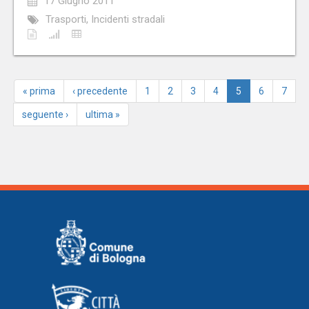
17 Giugno 2011
Trasporti, Incidenti stradali
« prima
‹ precedente
1
2
3
4
5
6
7
seguente ›
ultima »