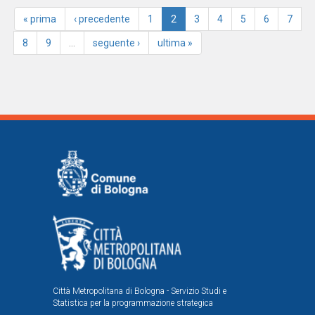
« prima
‹ precedente
1
2
3
4
5
6
7
8
9
…
seguente ›
ultima »
Città Metropolitana di Bologna - Servizio Studi e
Statistica per la programmazione strategica