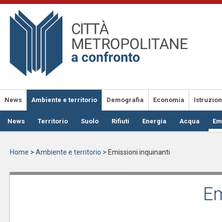
Salta
al
contenuto
principale
News
Ambiente e territorio
Demografia
Economia
Istruzio
News
Territorio
Suolo
Rifiuti
Energia
Acqua
Em
Home
>
Ambiente e territorio
>
Emissioni inquinanti
Em