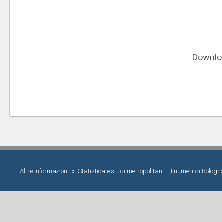
Downlo
Altre informazioni »
Statistica e studi metropolitani
|
I numeri di Bolog