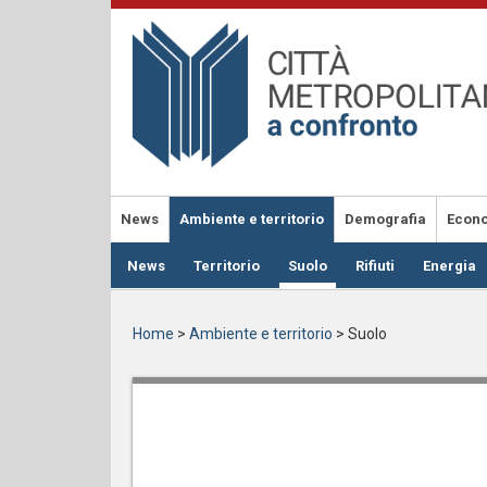
Salta
al
contenuto
principale
News
Ambiente e territorio
Demografia
Econ
News
Territorio
Suolo
Rifiuti
Energia
Home
>
Ambiente e territorio
>
Suolo