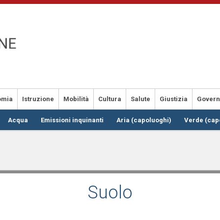
omia
Istruzione
Mobilità
Cultura
Salute
Giustizia
Gover
Acqua
Emissioni inquinanti
Aria (capoluoghi)
Verde (cap
Suolo