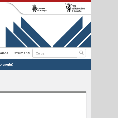
Form
nance
Strumenti
di
Cerca
oluoghi)
ricerca