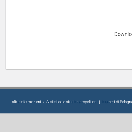
Downlo
Altre informazioni »
Statistica e studi metropolitani
|
I numeri di Bolog