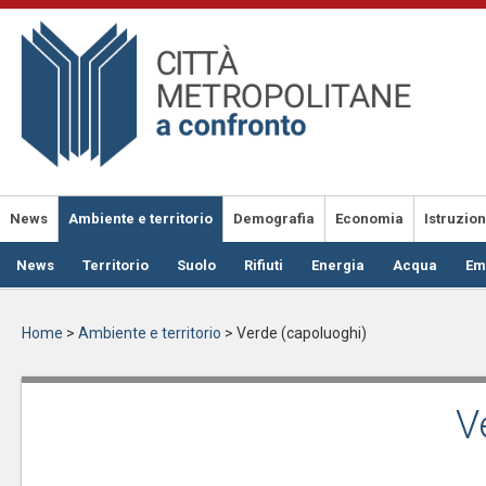
Salta
al
contenuto
principale
News
Ambiente e territorio
Demografia
Economia
Istruzio
News
Territorio
Suolo
Rifiuti
Energia
Acqua
Em
Home
>
Ambiente e territorio
>
Verde (capoluoghi)
V