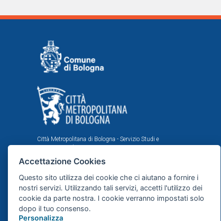
Città Metropolitana di Bologna - Servizio Studi e
Statistica per la programmazione strategica
Accettazione Cookies
Comune di Bologna - Area Programmazione, Statistica e
Presidio sistemi di controllo interni, U.I. Ufficio Comunale
Questo sito utilizza dei cookie che ci aiutano a fornire i
di Statistica
nostri servizi. Utilizzando tali servizi, accetti l'utilizzo dei
Il portale statistico metropolitano è stato realizzato
cookie da parte nostra. I cookie verranno impostati solo
nell'ambito dell'accordo istituzionale fra Città
dopo il tuo consenso.
Metropolitana e Comune di Bologna in tema di statistica
e ricerche demografiche, sociali ed economiche.
Personalizza