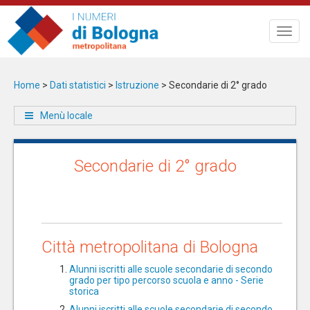
Salta
al
Toggl
contenuto
navig
principale
Home
>
Dati statistici
>
Istruzione
>
Secondarie di 2° grado
Menù locale
Secondarie di 2° grado
Città metropolitana di Bologna
Alunni iscritti alle scuole secondarie di secondo
grado per tipo percorso scuola e anno - Serie
storica
Alunni iscritti alle scuole secondarie di secondo