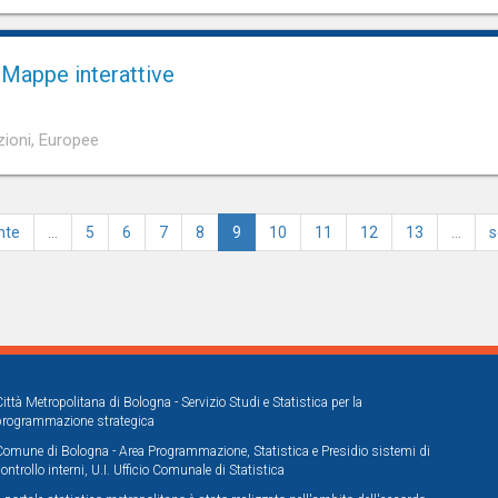
 Mappe interattive
zioni, Europee
nte
…
5
6
7
8
9
10
11
12
13
…
s
Città Metropolitana di Bologna - Servizio Studi e Statistica per la
programmazione strategica
Comune di Bologna - Area Programmazione, Statistica e Presidio sistemi di
controllo interni, U.I. Ufficio Comunale di Statistica