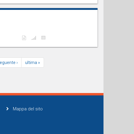
eguente ›
ultima »
Mappa del sito