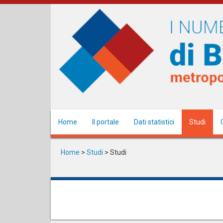
Salta
al
contenuto
principale
Home
Il portale
Dati statistici
Studi
Home
>
Studi
>
Studi