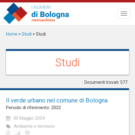
Salta
al
Toggl
contenuto
navig
principale
Home
>
Studi
>
Studi
Studi
Documenti trovati: 577
Il verde urbano nel comune di Bologna
Periodo di riferimento: 2022
30 Maggio 2024
Ambiente e territorio