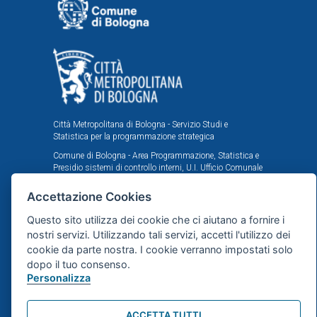
Città Metropolitana di Bologna - Servizio Studi e
Statistica per la programmazione strategica
Comune di Bologna - Area Programmazione, Statistica e
Presidio sistemi di controllo interni, U.I. Ufficio Comunale
di Statistica
Accettazione Cookies
Il portale statistico metropolitano è stato realizzato
nell'ambito dell'accordo istituzionale fra Città
Questo sito utilizza dei cookie che ci aiutano a fornire i
Metropolitana e Comune di Bologna in tema di statistica
nostri servizi. Utilizzando tali servizi, accetti l'utilizzo dei
e ricerche demografiche, sociali ed economiche.
cookie da parte nostra. I cookie verranno impostati solo
dopo il tuo consenso.
Mappa del sito
Personalizza
webdesign
dsign.it
ACCETTA TUTTI